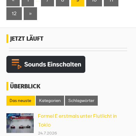
Beiträge
DER
Nächste
12
»
BEITRÄGE
Beiträge
JETZT LÄUFT
ÜBERBLICK
Das neuste
Kategorien
Schlagwörter
Formel E erstmals unter Flutlicht in
Tokio
24.7.2026