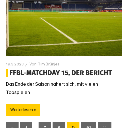
19.3.2023
Tim Brünjes
FFBL-MATCHDAY 15, DER BERICHT
Das Ende der Saison nähert sich, mit vielen
Topspielen
Weiterlesen
SEITENNUMMERIERUNG
Vorherige
«
1
…
7
8
9
10
11